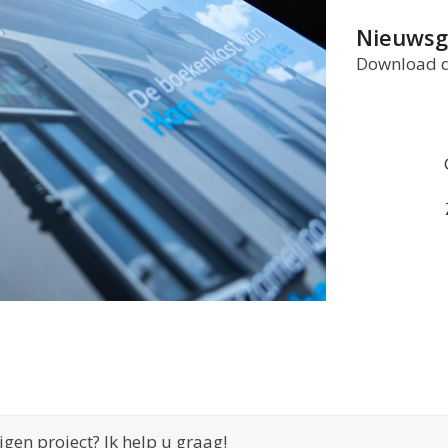
Nieuwsgi
Download d
igen project? Ik help u graag!