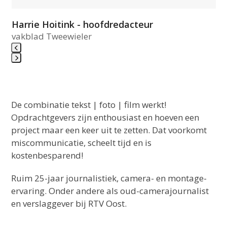
keys
to
Harrie Hoitink - hoofdredacteur
access
vakblad Tweewieler
the
carousel
Press
navigation
escape
buttons
to
De combinatie tekst | foto | film werkt!
go
Opdrachtgevers zijn enthousiast en hoeven een
to
project maar een keer uit te zetten. Dat voorkomt
the
miscommunicatie, scheelt tijd en is
first
kostenbesparend!
slide
Ruim 25-jaar journalistiek, camera- en montage-
ervaring. Onder andere als oud-camerajournalist
en verslaggever bij RTV Oost.