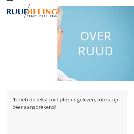
Skip
Open
Close
to
mobile
mobile
content
menu
menu
OVER
RUUD
Use
‘Ik heb de tekst met plezier gelezen, foto’s zijn
the
zeer aansprekend!
left
and
right
arrow